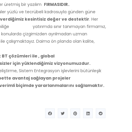
ler üretmiş bir yazılım
FIRMASIDIR.
.
güler yüzlü ve tecrübeli kadrosuyla günden güne
verdiğimiz kesintisiz değer ve destektir
. Her
ve yeniliğe yatırımda sınır tanımayan firmamız,
iz konularda çizgimizden ayrılmadan uzman
le çalışmaktayız. Daima ön planda olan kalite,
tratejik BT çözümleri ile , global
zler için yüklendiğimiz vizyonumuzdur.
iştirme, Sistem Entegrasyon işlevlerini bütünleşik
ette avantaj sağlayan projeler
 verimli biçimde yararlanmalarını sağlamaktır.