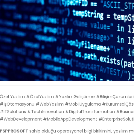
Özel Yazılım #ÖzelYazılım #YazılımGeliştirme #BilişimÇözümler
#İşOtomasyonu #WebYazılım #MobilUygulama #KurumsalÇöz
#ITSolutions #TechInnovation #DigitalTransformation #Busin
#WebDevelopment #MobileAppDevelopment #EnterpriseSolut
PSPPROSOFT
sahip olduğu operasyonel bilgi birikimini, yazılım mü