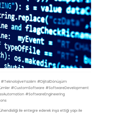
i #TeknolojiveYazılım #DijitalDönüşüm
ümler #CustomSoftware #SoftwareDevelopment
essAutomation #SoftwareEngineering
ions
hendisliği ile entegre ederek inşa ettiği yapı ile