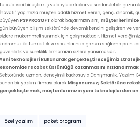
tecrübesini birleştirmiş ve böylece kalıcı ve sürdürülebilir çözüm
İnovatif yapımızla müşteri odaklı hizmet veren, genç, dinamik, 
büyüyen
PSPPROSOFT
olarak başarımızın sırrı,
müşterilerimize 
gün büyüyen bilişim sektöründe devamlı kendini geliştiren 
sizlere mükemmeli sunmak için çalışmaktadır. Hizmet verdiğim
kadromuz ile tüm istek ve sorunlarınıza çözüm sağlama prensibi i
güvenilirlik ve süreklilik firmamızın sizlere yansımasıdır.
Yeni teknolojileri kullanarak gerçekleştireceğimiz s
ekonomide rekabet üstünlüğü kazanmasını hızlandırmak si
Sektöründe uzman, deneyimli kadrosuyla Danışmanlık, Yazılım Gel
sunan bir yazılım firması olarak
Misyonumuz; Sektörüne rekab
gerçekleştirmek, müşterilerimizin yeni teknolojilerden en
özel yazılım
paket program