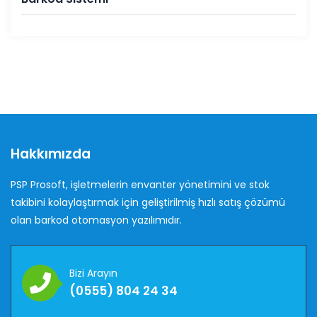
Hakkımızda
PSP Prosoft, işletmelerin envanter yönetimini ve stok
takibini kolaylaştırmak için geliştirilmiş hızlı satış çözümü
olan barkod otomasyon yazılımıdır.
Bizi Arayın
(0555) 804 24 34