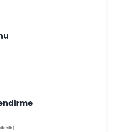
onu
lendirme
lebilir)