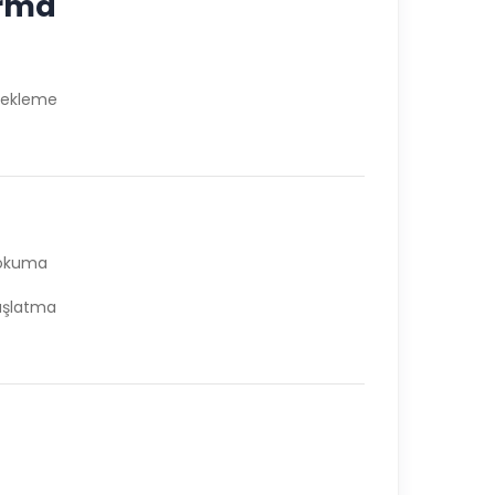
ırma
stekleme
ı okuma
aşlatma